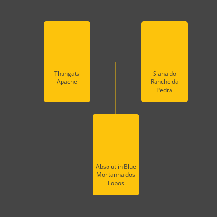
Thungats
Slana do
Apache
Rancho da
Pedra
Absolut in Blue
Montanha dos
Lobos