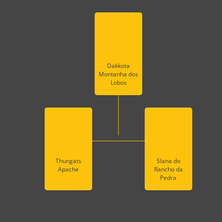
Dakkota
Montanha dos
Lobos
Thungats
Slana do
Apache
Rancho da
Pedra